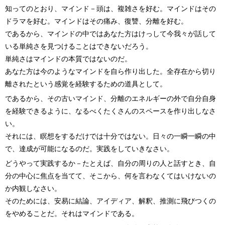
知ってのとおり、マインド－頭は、複雑さを好む。マインドはその
ドラマを好む。マインドはその痛み、復讐、分離を好む。
であるから、マインドの中ではあなた方はけっして今我々が話して
いる単純さを見つけることはできないだろう。
単純さはマインドの本質ではないのだ。
あなた方は今のようなマインドを自ら作り出した。全存在から切り
離されたという感覚を経験するための道具として。
であるから、その古いマインド、分離のエネルギーの外で自分自身
を経験できるように、なるべくたくさんのスペースを作り出しなさ
い。
それには、瞑想をするだけでは十分ではない。日々の一瞬一瞬の中
で、達成が可能になるのだ。実践をしていきなさい。
どうやって実践するか－たとえば、自分の周りの人と話すとき、自
分の中心に焦点を当てて、そこから、何を言わなくてはいけないの
か内観しなさい。
そのためには、安易に結論、アイディア、解釈、推測に飛びつくの
をやめることだ。それはマインドである。