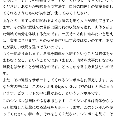
ください。あなたが興味をもつ方法で、自分の肉体との離脱を促し
てくれるようなものがあれば、使ってみてください。
あなたの世界では命に関わるような病気を患う人々が増えてきてい
ます。その高い意味での目的は囚われの状態から逃れ、肉体を超え
た領域で自分を体験するためです。一度その方向に進みたいと思え
ば、実現に至ります。その状況を作り出す必要はないのです、あな
たが欲しい状況を選べば良いのです。
もう一度繰り返します。意識を肉体から離すということは肉体をか
まわなくなる、ということではありません。肉体を大事にしながら
離脱をはかることが可能なのです。どっちかを選ぶ必要はないので
す。
また、その過程をサポートしてくれるシンボルをお伝えします。あ
なた方の中には、このシンボルをEye of God（神の目）と呼ぶ人も
います。ピラミッドの中に目がある、というシンボルです。
このシンボルは無限の命を象徴します。このシンボルは肉体からも
っと離脱した状態になる過程をサポートします。このシンボルを使
ってください。特に今、それをしてください。シンボルを見て、そ