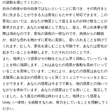
の波動を感じてください。
自分の肉体が自分自身ではないということに気づき、その気付きと
共に生きることができる人は変化にもたやすく対応できます。この
変化においては、あなたが物質として捉えるものが砕け散ることが
要求されます。あなたが破滅として見なし、捉え、呼ぶ出来事が実
際は清めなのです。変化の過程の一部なのです。肉体からの離脱
が、余計な恐れを抱かずに変化に直面し、迎い入れることを助けて
くれます。むしろ、変化を楽しむことも可能です。あなたは変化が
起きていることを体験します。ただそれだけのことです。
また、地球という惑星がその軸をどんどん早く回転していっている
ことを特に強調します。これはあなたの惑星が振動を高めていって
いることを意味しています。これにより、あなたの惑星はあなたの
太陽系にあるほかの惑星ともっと深くコミュニケーションをとるこ
とができます。あなたの惑星は今までで最も、他の惑星との強いつ
ながりを求めています。あなたの惑星はとても長いこと、孤立して
いました。もう孤立の時期は終わりました。地球という惑星も
Unity（一体性）を経験するため、努力をしていることを理解してく
ださい。