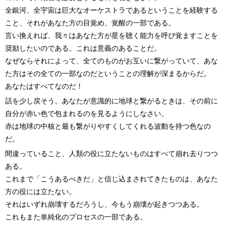
全銀河、全宇宙は巨大なオーケストラであるということを経験する
こと、それがあなた方の目覚め、覚醒の一部である。
言い換えれば、我々はあなた方が星を聴く能力を呼び覚ますことを
奨励したいのである。これは意義のあることだ。
なぜならそれによって、全てのものがお互いに繋がっていて、あな
た方はその全ての一部なのだということの理解が深まるからだ。
あなたはすべてなのだ！
話を少し戻そう。あなたが意識的に地球と繋がるときは、その前に
自分が赤い色で包まれるのを見るようにしなさい。
赤は地球の中核と最も繋がりやすくしてくれる波動を持つ色なの
だ。
間違っていること、人類の役に立たないものはすべて崩れ去りつつ
ある。
これまで「こうあるべきだ」と信じ込まされてきたものは、あなた
方の役には立たない。
それはいずれ崩壊するだろうし、今もう崩壊が起きつつある。
これもまた単純化のプロセスの一部である。