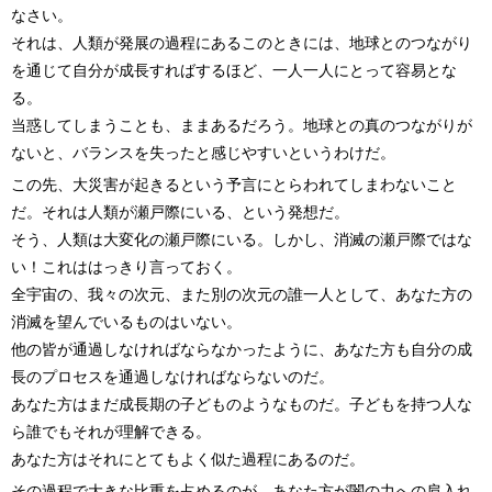
なさい。
それは、人類が発展の過程にあるこのときには、地球とのつながり
を通じて自分が成長すればするほど、一人一人にとって容易とな
る。
当惑してしまうことも、ままあるだろう。地球との真のつながりが
ないと、バランスを失ったと感じやすいというわけだ。
この先、大災害が起きるという予言にとらわれてしまわないこと
だ。それは人類が瀬戸際にいる、という発想だ。
そう、人類は大変化の瀬戸際にいる。しかし、消滅の瀬戸際ではな
い！これははっきり言っておく。
全宇宙の、我々の次元、また別の次元の誰一人として、あなた方の
消滅を望んでいるものはいない。
他の皆が通過しなければならなかったように、あなた方も自分の成
長のプロセスを通過しなければならないのだ。
あなた方はまだ成長期の子どものようなものだ。子どもを持つ人な
ら誰でもそれが理解できる。
あなた方はそれにとてもよく似た過程にあるのだ。
その過程で大きな比重を占めるのが、あなた方が闇の力への肩入れ