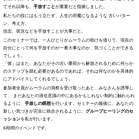
てそれ以降も、
手放すこと
が重要だと指摘しました。
私たちの役にはもう立たず、人生の邪魔になるような 古いパター
ン、考え方、
信念、状況などを手放すことが大事だと。
このセミナーでは、一人ひとりがムーラムの助けを借りて、現在の
自分にとって何を手放すのが一番大事なのか、気づくことができる
でしょう。
「彼」はまた、あなたがその古い重荷から解放されるために何らか
のステップを踏む必要があるのであれば、それは何なのかを具体的
にアドバイスしてくれるでしょう。
参加者全員がムーラムの洞察を受け取ったあと、みなさんを誘導し
て、 まだあなたの潜在意識の中にあるかもしれない制約に触れられ
るように、
手放しの瞑想
を行います。セミナーの最後に、あなたの
新しい気づきが完全に統合されるように、
グループヒーリングのセ
ッション
を私が行います。
6時間のイベントです。