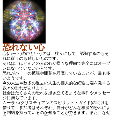
恐れない心
心(ハート)の声というのは、往々にして、認識するのもそ
れに従うのも難しいものです。
それは、ほとんどの人の心が様々な理由で完全にはオープ
ンになっていないからです。
恐れがハートの拡張や開花を邪魔していることが、最も多
いようです。
今の人生や数多の過去の人生の個人的な経験に端を発する
数々の恐れがありますし、
社会はたくさんの恐れを掻き立てるような事件やメッセー
ジに満ちています。
ムーラム(クリスティアンのスピリット・ガイド)の助けを
借りて、参加者はそれぞれ、自分がどんな根源的恐れによ
る制約を持っているのか知ることができます。また、なぜ