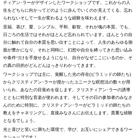
ティアン･ラーがデザインしたワークショップです。これからの人
生をどちらに向かってどのように歩んでいくのか見えてくる、忘れ
られないそして一生が変わるような経験を味わえます。
至福、喜び、愛、シンプル、平和、叡智、それが魂の本質。でも、
日ごろの生活ではそれがほとんど忘れられています。ほんとうの自
分に触れて自分の本質を思い出すことによって、人生のあらゆる側
面が豊かになり、それと同時に、幻想や自分を縛ってきた思い込み
や条件づけを手放せるようになり、自分がなぜここにいるのか、そ
の真の目的がどんどんはっきりわかってきます。
ワークショップでは主に、覚醒した光の存在(ピラミッドの師たち)
からクリスティアン･ラーが授かったユニークな瞑想法の数々が用
いられ、あなたの目覚めを促します。クリスティアン･ラーの誘導
とともに特別な音楽が使われます。そしてその日の参加者のみなさ
んのために特別に、クリスティアン･ラーがピラミッドの師たちの
教えをチャネリングし、直接みなさんにお伝えします。貴重な経験
となるでしょう。
光と喜びと笑いに満ちた環境で、学び、お互いにシェアできるワー
クショップです！