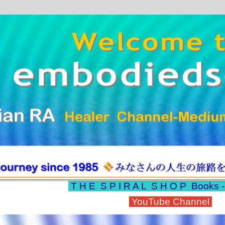
T H E S P I R A L S H O P
Books 
YouTube Channel